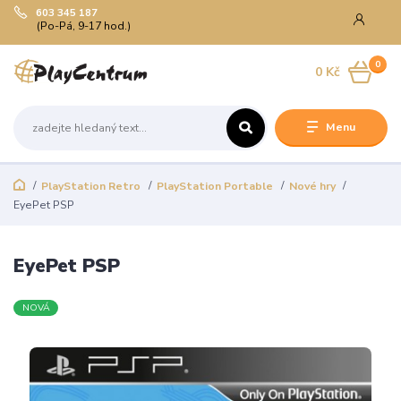
603 345 187
(Po-Pá, 9-17 hod.)
0
0 Kč
Menu
PlayStation Retro
PlayStation Portable
Nové hry
EyePet PSP
EyePet PSP
NOVÁ