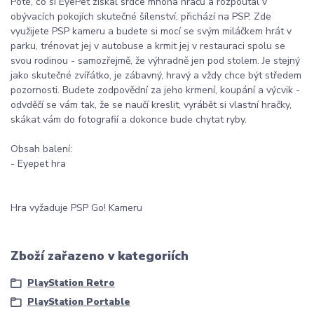
Poté, co si EyePet získal srdce mnoha hráčů a rozpoutal v
obývacích pokojích skutečné šílenství, přichází na PSP. Zde
využijete PSP kameru a budete si mocí se svým miláčkem hrát v
parku, trénovat jej v autobuse a krmit jej v restauraci spolu se
svou rodinou - samozřejmě, že výhradně jen pod stolem. Je stejný
jako skutečné zvířátko, je zábavný, hravý a vždy chce být středem
pozornosti. Budete zodpovědní za jeho krmení, koupání a výcvik -
odvděčí se vám tak, že se naučí kreslit, vyrábět si vlastní hračky,
skákat vám do fotografií a dokonce bude chytat ryby.
Obsah balení:
- Eyepet hra
Hra vyžaduje PSP Go! Kameru
Zboží zařazeno v kategoriích
PlayStation Retro
PlayStation Portable