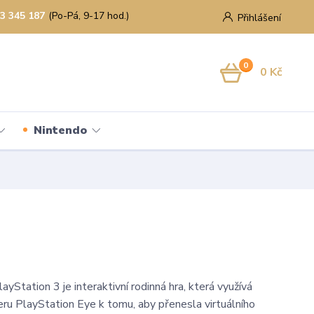
3 345 187
(Po-Pá, 9-17 hod.)
Přihlášení
0
0 Kč
Nintendo
yStation 3 je interaktivní rodinná hra, která využívá
eru PlayStation Eye k tomu, aby přenesla virtuálního