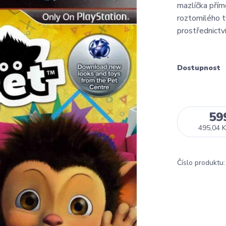
mazlíčka přím
roztomilého tv
prostřednictv
Dostupnost
59
495,04 K
Číslo produktu: