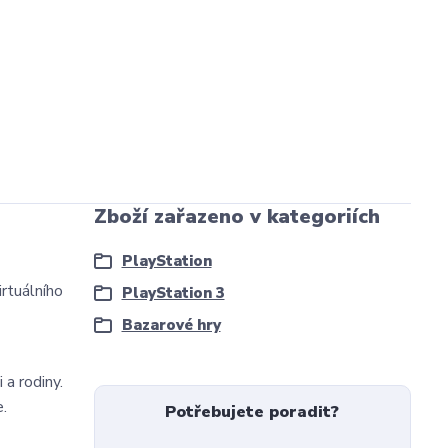
Zboží zařazeno v kategoriích
PlayStation
irtuálního
PlayStation 3
Bazarové hry
 a rodiny.
e.
Potřebujete poradit?