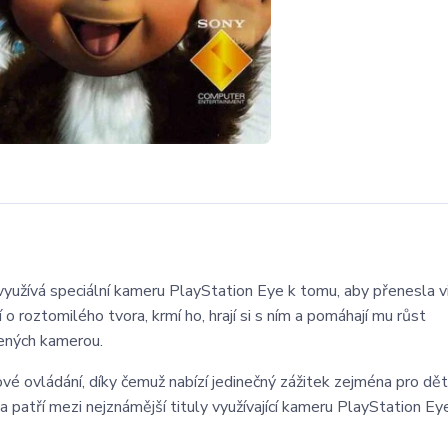
 využívá speciální kameru PlayStation Eye k tomu, aby přenesla v
o roztomilého tvora, krmí ho, hrají si s ním a pomáhají mu růst
cených kamerou.
vé ovládání, díky čemuž nabízí jedinečný zážitek zejména pro děti
 patří mezi nejznámější tituly využívající kameru PlayStation Ey