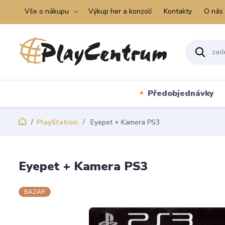
Vše o nákupu
Výkup her a konzolí
Kontakty
O nás
Předobjednávky
PlayStation
Eyepet + Kamera PS3
Eyepet + Kamera PS3
BAZAR