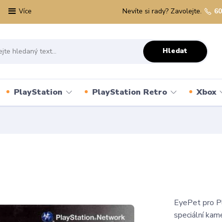
Nevíte si rady? Zavolejte.
60
Více
Hledat
PlayStation
PlayStation Retro
Xbox
EyePet pro Pla
speciální kam