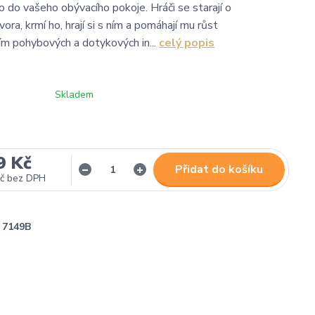
o do vašeho obývacího pokoje. Hráči se starají o
ora, krmí ho, hrají si s ním a pomáhají mu růst
ím pohybových a dotykových in...
celý popis
Skladem
9 Kč
Přidat do košíku
č
bez DPH
7149B