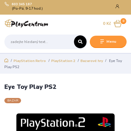
603 345 187
(Po-Pá, 9-17 hod.)
0
0 Kč
Menu
PlayStation Retro
PlayStation 2
Bazarové hry
Eye Toy
Play PS2
Eye Toy Play PS2
BAZAR