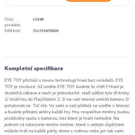
Číslo
1334B
produktu:
EAN kód:
711719475828
Kompletní specifikace
EYE TOY přichází s novou technologií hraní bez ovladačů. EYE
TOY je revoluce. Až uvidíte EYE TOY, budete to chtít !! Hraní je
skutečná zábava a navíc je jednoduché, stačí udělat tyto tři kroky:
1/ vložit hru do PlayStation 2, 2/ na vaši televizi umístit kameru 3/
pohybovat se. Toť vše. Vy sami a vaši přátelé se uvidíte v televizi
a budete přímými aktéry každé hry. Hra, respektive minihry, budou
prodávány spolu s kamerou, bez které je hraní nemožné. Na
jednom cd naleznete mnoho miniher, které s velkým úspěchem
můžete hrát na každé párty, doma s rodinou nebo jen tak sami.