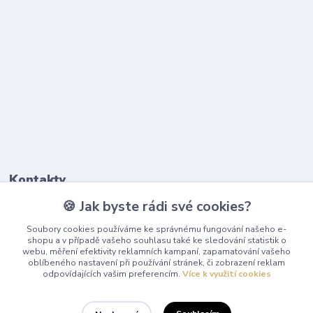
Kontakty
🍪 Jak byste rádi své cookies?
603 345 187
Soubory cookies používáme ke správnému fungování našeho e-
(Po-Pá, 9-17 hod.)
shopu a v případě vašeho souhlasu také ke sledování statistik o
webu, měření efektivity reklamních kampaní, zapamatování vašeho
info@playcentrum.cz
oblíbeného nastavení při používání stránek, či zobrazení reklam
odpovídajících vašim preferencím.
Více k využití cookies