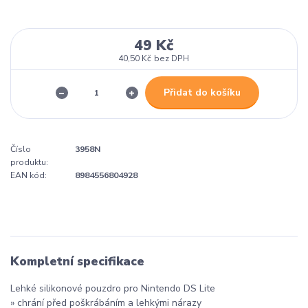
49 Kč
40,50 Kč
bez DPH
Přidat do košíku
Číslo
3958N
produktu:
EAN kód:
8984556804928
Kompletní specifikace
Lehké silikonové pouzdro pro Nintendo DS Lite
» chrání před poškrábáním a lehkými nárazy