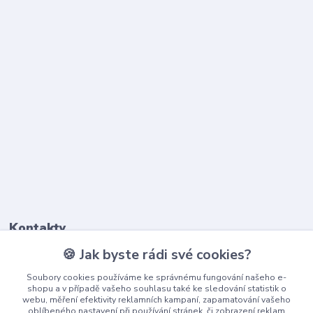
Kontakty
🍪 Jak byste rádi své cookies?
603 345 187
Soubory cookies používáme ke správnému fungování našeho e-
(Po-Pá, 9-17 hod.)
shopu a v případě vašeho souhlasu také ke sledování statistik o
webu, měření efektivity reklamních kampaní, zapamatování vašeho
info@playcentrum.cz
oblíbeného nastavení při používání stránek, či zobrazení reklam