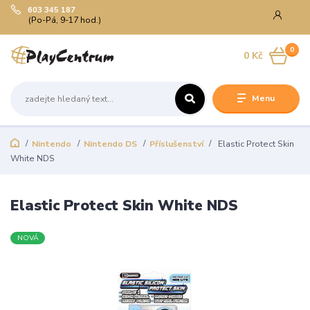
603 345 187
(Po-Pá, 9-17 hod.)
0
0 Kč
Menu
Nintendo
Nintendo DS
Příslušenství
Elastic Protect Skin
White NDS
Elastic Protect Skin White NDS
NOVÁ