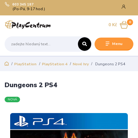
603 345 187
(Po-Pá, 9-17 hod.)
0
0 Kč
Menu
PlayStation
PlayStation 4
Nové hry
Dungeons 2 PS4
Dungeons 2 PS4
NOVÁ