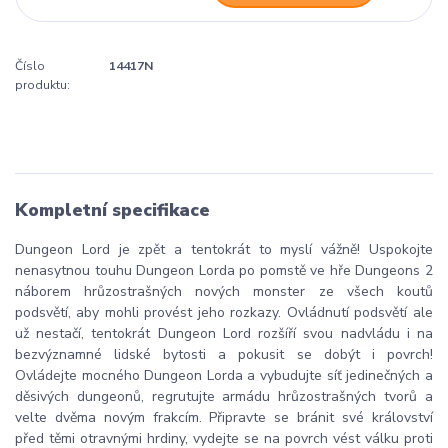
Číslo
14417N
produktu:
Kompletní specifikace
Dungeon Lord je zpět a tentokrát to myslí vážně! Uspokojte
nenasytnou touhu Dungeon Lorda po pomstě ve hře Dungeons 2
náborem hrůzostrašných nových monster ze všech koutů
podsvětí, aby mohli provést jeho rozkazy. Ovládnutí podsvětí ale
už nestačí, tentokrát Dungeon Lord rozšíří svou nadvládu i na
bezvýznamné lidské bytosti a pokusit se dobýt i povrch!
Ovládejte mocného Dungeon Lorda a vybudujte síť jedinečných a
děsivých dungeonů, regrutujte armádu hrůzostrašných tvorů a
velte dvěma novým frakcím. Připravte se bránit své království
před těmi otravnými hrdiny, vydejte se na povrch vést válku proti