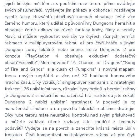
jejich lidským městům a s použitím ruce teroru přímo ovládejte
svých přisluhovačů, vydávejte jim příkazy a dokonce i rozdávejte
rychlé facky. Rozsáhlá příběhová kampaň obsahuje ještě více
černého humoru, který udělal z původní hry Dungeons herní hit a
obsahuje četné odkazy na různé fantasy knihy, filmy a seriály.
Navíc si můžete vyzkoušet své síly ve čtyřech různých herních
režimech v multiplayerovém režimu až pro čtyři hráče s jinými
Dungeon Lordy lokálně, nebo online. Edice Dungeons 2 pro
konzole PlayStation 4 obsahuje exkluzivní dodatečný
obsah"Pixieville","Morningwood","A Chance of Dragons","Song
of Fire and Sands" a"a clash of Pumpkins" s novými mapami,
tunou nových nepřátel a více než 30 hodinami bonusového
hracího času. Díky vzrušující singleplayer kampani s 2 hratelnými
frakcemi, 26 unikátními tvory, různými typy hrdinů a herními režimy
je Dungeons 2 simulačního manažerská hra, na kterou jste čekali.
Dungeons 2 nabízí unikátní hratelnost. V podsvětí je to
manažerská simulace a na povrchu taktická real-time strategie.
Díky ruce teroru máte neustálou kontrolu nad svými přisluhovači
a můžete zadávat cílené rozkazy. Jste znudění z temnoty
podsvětí? Vydejte se na povrch a zanechte krásná města lidí v
troskách. Čtyři kompetitivní multiplayerové režimy až pro čtyři