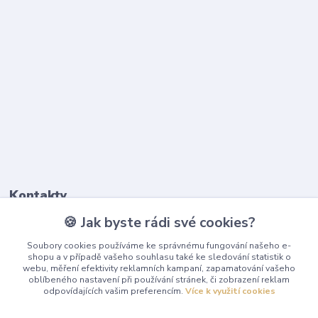
Kontakty
🍪 Jak byste rádi své cookies?
603 345 187
Soubory cookies používáme ke správnému fungování našeho e-
(Po-Pá, 9-17 hod.)
shopu a v případě vašeho souhlasu také ke sledování statistik o
webu, měření efektivity reklamních kampaní, zapamatování vašeho
info@playcentrum.cz
oblíbeného nastavení při používání stránek, či zobrazení reklam
odpovídajících vašim preferencím.
Více k využití cookies