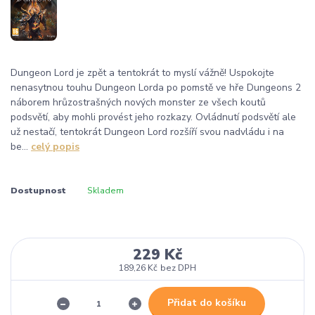
Dungeon Lord je zpět a tentokrát to myslí vážně! Uspokojte
nenasytnou touhu Dungeon Lorda po pomstě ve hře Dungeons 2
náborem hrůzostrašných nových monster ze všech koutů
podsvětí, aby mohli provést jeho rozkazy. Ovládnutí podsvětí ale
už nestačí, tentokrát Dungeon Lord rozšíří svou nadvládu i na
be...
celý popis
Dostupnost
Skladem
229 Kč
189,26 Kč
bez DPH
Přidat do košíku