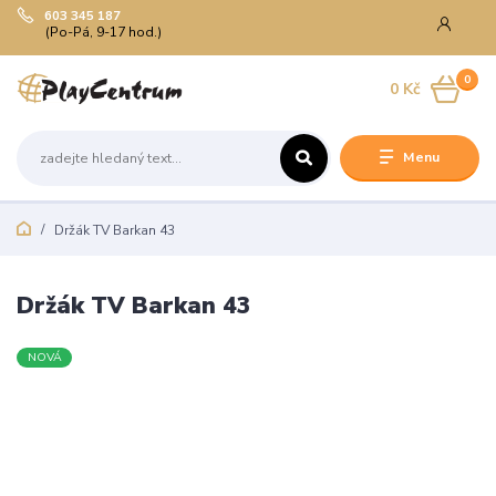
603 345 187
(Po-Pá, 9-17 hod.)
0
0 Kč
Menu
Držák TV Barkan 43
Držák TV Barkan 43
NOVÁ