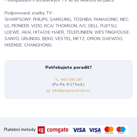
- Kompatibilní s ultratenkými TV až do velikosti 60 palců
Podporované značky TV:
SHARP,SONY, PHILIPS, SAMSUNG, TOSHIBA, PANASONIC, NEC,
LG, PIONEER, VIZIO, RCA/ THOMSON, JVC, DELL, FUJITSU,
LOEWE, AKAI, HITACHI, HAIER, TELEFUNKEN, WESTINGHOUSE,
SANYO, GRUNDIG, BEKO, VESTEL, METZ, ORION, DAEWOO,
HISENSE, CHANGHONG
Potřebujete poradit?
603 345 187
(Po-Pá, 9-17 hod.)
info@playcentrum.cz
Platební metody