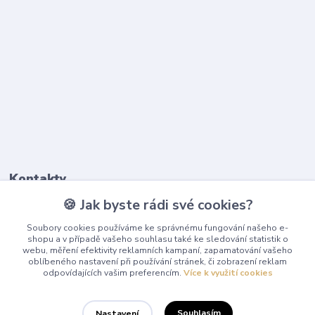
Kontakty
🍪 Jak byste rádi své cookies?
603 345 187
Soubory cookies používáme ke správnému fungování našeho e-
(Po-Pá, 9-17 hod.)
shopu a v případě vašeho souhlasu také ke sledování statistik o
webu, měření efektivity reklamních kampaní, zapamatování vašeho
info@playcentrum.cz
oblíbeného nastavení při používání stránek, či zobrazení reklam
odpovídajících vašim preferencím.
Více k využití cookies
Souhlasím
Nastavení