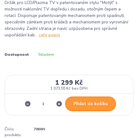
Držák pro LCD/Plazma TV v patentovaném stylu "Motýl" s
možností naklonění TV dopředu i dozadu, otočným čepem a
rotací. Disponuje patentovaným mechanismem proti spadnutí,
speciálním zámkem proti krádeži a mechanismem pro vyrovnání
obrazovky. Zadní strana je navíc uzpůsobena pro správné
uspořádání kab...
celý popis
Dostupnost
Skladem
1 299 Kč
1 073,55 Kč
bez DPH
Přidat do košíku
Číslo
7866N
produktu: