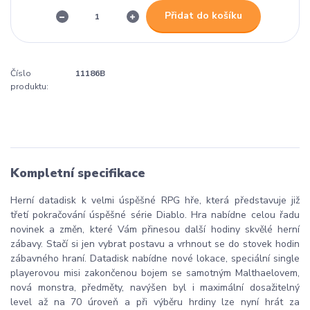
Přidat do košíku
Číslo
11186B
produktu:
Kompletní specifikace
Herní datadisk k velmi úspěšné RPG hře, která představuje již
třetí pokračování úspěšné série Diablo. Hra nabídne celou řadu
novinek a změn, které Vám přinesou další hodiny skvělé herní
zábavy. Stačí si jen vybrat postavu a vrhnout se do stovek hodin
zábavného hraní. Datadisk nabídne nové lokace, speciální single
playerovou misi zakončenou bojem se samotným Malthaelovem,
nová monstra, předměty, navýšen byl i maximální dosažitelný
level až na 70 úroveň a při výběru hrdiny lze nyní hrát za