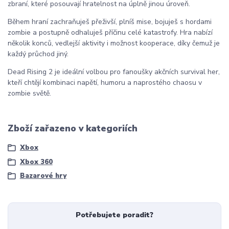
zbraní, které posouvají hratelnost na úplně jinou úroveň.
Během hraní zachraňuješ přeživší, plníš mise, bojuješ s hordami
zombie a postupně odhaluješ příčinu celé katastrofy. Hra nabízí
několik konců, vedlejší aktivity i možnost kooperace, díky čemuž je
každý průchod jiný.
Dead Rising 2
je ideální volbou pro fanoušky akčních survival her,
kteří chtějí kombinaci napětí, humoru a naprostého chaosu v
zombie světě.
Zboží zařazeno v kategoriích
Xbox
Xbox 360
Bazarové hry
Potřebujete poradit?