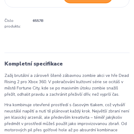
Číslo
6557B
produktu:
Kompletní specifikace
Zažij brutální a zároveň šíleně zábavnou zombie akci ve hře
Dead
Rising 2
pro
Xbox 360
. V pokračování kultovní série se ocitáš v
městě Fortune City, kde se po masivním útoku zombie snažíš
přežít, odhalit pravdu a zachránit přeživší dřív, než vyprší čas.
Hra kombinuje otevřené prostředí s časovým tlakem, což vytváří
neustálé napětí a nutí tě plánovat každý krok. Největší zbraní není
jen klasický arzenál, ale především kreativita – téměř jakýkoliv
předmět v prostředí můžeš použít jako improvizovanou zbraň. Od
motorových pil přes golfové hole až po absurdní kombinace