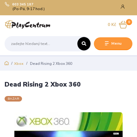
603 345 187
(Po-Pá, 9-17 hod.)
0
0 Kč
Menu
Xbox
Dead Rising 2 Xbox 360
Dead Rising 2 Xbox 360
BAZAR