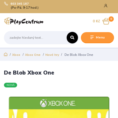
603 345 187
(Po-Pá, 9-17 hod.)
0
0 Kč
Menu
Xbox
Xbox One
Nové hry
De Blob Xbox One
De Blob Xbox One
NOVÁ