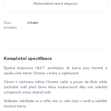
Momentálně není k dispozici
Číslo
17546N
produktu:
Kompletní specifikace
Špatná korporace I.N.K.T. prohlásila, že barvy jsou trestné a
vysála celé město Chroma z krásy a zajímavosti.
Závod o záchranu města Chroma začal a pouze de Blob může
zachránit svět před černo bílou budoucností díky své unikátní
schopnosti znovu obarvit svět.
Skákejte, odrážejte se a ničte vše co vám stojí v cestě a začněte
revoluci barvy.