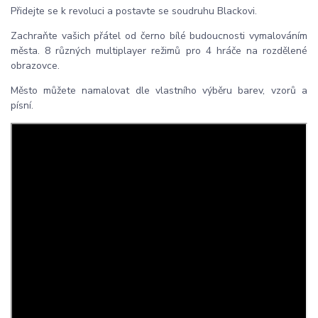
Přidejte se k revoluci a postavte se soudruhu Blackovi.
Zachraňte vašich přátel od černo bílé budoucnosti vymalováním
města. 8 různých multiplayer režimů pro 4 hráče na rozdělené
obrazovce.
Město můžete namalovat dle vlastního výběru barev, vzorů a
písní.