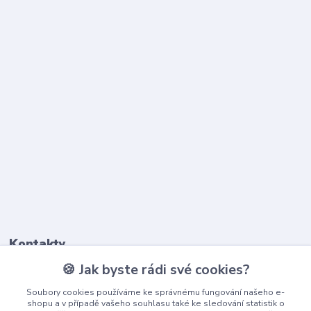
Kontakty
🍪 Jak byste rádi své cookies?
603 345 187
Soubory cookies používáme ke správnému fungování našeho e-
(Po-Pá, 9-17 hod.)
shopu a v případě vašeho souhlasu také ke sledování statistik o