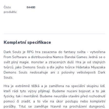
Číslo
8448B
produktu:
Kompletní specifikace
Dark Souls je RPG hra zasazena do fantasy světa - vytvořena
From Software a distribuována Namco Bandai Games. Jedná se o
svět plný magie, monster a ztracených duší. Hra je od stejných
tvůrců, jako Demons Souls a dle jejího tvůrce Hidetaka Miyazaka
Demons Souls nedosahuje ani z poloviny velkoleposti Dark
Souls.
Hra je extrémně těžká a je zaměřena na speciální skupinu lidí,
kteří rádi tyto výzvy přijímají. Budeme nuceni bojovat a to jak
fyzicky, tak i mentálně. Budeme neustále stavěni před rozhodnutí
pomoci či zradit, a to vše na úkor postupu nebo kompletní
porážky. Titul se zaměřuje hlavně na procházení dungeonů,