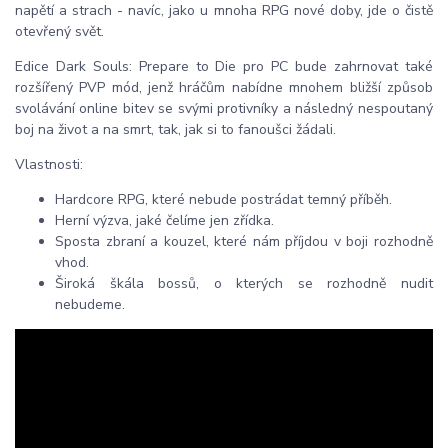
napětí a strach - navíc, jako u mnoha RPG nové doby, jde o čistě
otevřený svět.
Edice Dark Souls: Prepare to Die pro PC bude zahrnovat také
rozšířený PVP mód, jenž hráčům nabídne mnohem bližší způsob
svolávání online bitev se svými protivníky a následný nespoutaný
boj na život a na smrt, tak, jak si to fanoušci žádali.
Vlastnosti:
Hardcore RPG, které nebude postrádat temný příběh.
Herní výzva, jaké čelíme jen zřídka.
Sposta zbraní a kouzel, které nám příjdou v boji rozhodně
vhod.
Široká škála bossů, o kterých se rozhodně nudit
nebudeme.