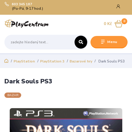
603 345 187
(Po-Pá, 9-17 hod.)
0
0 Kč
Menu
PlayStation
PlayStation 3
Bazarové hry
Dark Souls PS3
Dark Souls PS3
BAZAR