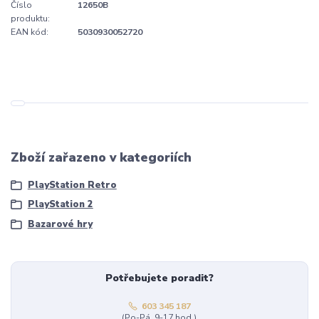
Číslo
12650B
produktu:
EAN kód:
5030930052720
Zboží zařazeno v kategoriích
PlayStation Retro
PlayStation 2
Bazarové hry
Potřebujete poradit?
603 345 187
(Po-Pá, 9-17 hod.)