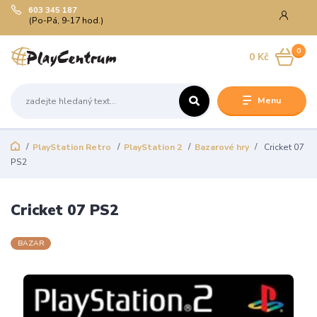
603 345 187
(Po-Pá, 9-17 hod.)
0
0 Kč
Menu
PlayStation Retro
PlayStation 2
Bazarové hry
Cricket 07
PS2
Cricket 07 PS2
BAZAR