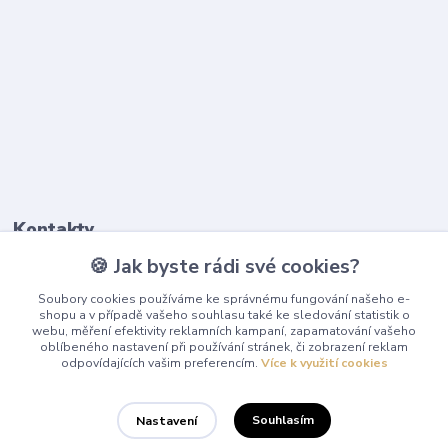
Kontakty
🍪 Jak byste rádi své cookies?
603 345 187
Soubory cookies používáme ke správnému fungování našeho e-
(Po-Pá, 9-17 hod.)
shopu a v případě vašeho souhlasu také ke sledování statistik o
webu, měření efektivity reklamních kampaní, zapamatování vašeho
info@playcentrum.cz
oblíbeného nastavení při používání stránek, či zobrazení reklam
odpovídajících vašim preferencím.
Více k využití cookies
Souhlasím
Nastavení