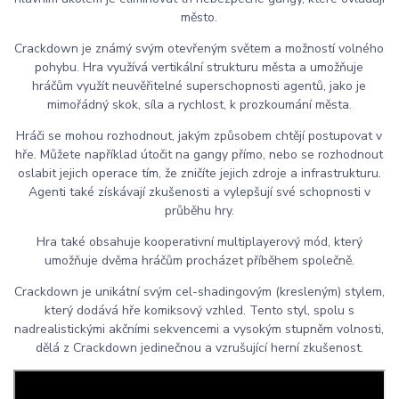
město.
Crackdown je známý svým otevřeným světem a možností volného
pohybu. Hra využívá vertikální strukturu města a umožňuje
hráčům využít neuvěřitelné superschopnosti agentů, jako je
mimořádný skok, síla a rychlost, k prozkoumání města.
Hráči se mohou rozhodnout, jakým způsobem chtějí postupovat v
hře. Můžete například útočit na gangy přímo, nebo se rozhodnout
oslabit jejich operace tím, že zničíte jejich zdroje a infrastrukturu.
Agenti také získávají zkušenosti a vylepšují své schopnosti v
průběhu hry.
Hra také obsahuje kooperativní multiplayerový mód, který
umožňuje dvěma hráčům procházet příběhem společně.
Crackdown je unikátní svým cel-shadingovým (kresleným) stylem,
který dodává hře komiksový vzhled. Tento styl, spolu s
nadrealistickými akčními sekvencemi a vysokým stupněm volnosti,
dělá z Crackdown jedinečnou a vzrušující herní zkušenost.