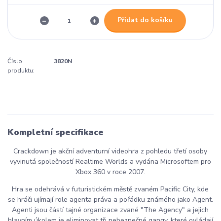
Přidat do košíku
Číslo
3820N
produktu:
Kompletní specifikace
Crackdown je akční adventurní videohra z pohledu třetí osoby
vyvinutá společností Realtime Worlds a vydána Microsoftem pro
Xbox 360 v roce 2007.
Hra se odehrává v futuristickém městě zvaném Pacific City, kde
se hráči ujímají role agenta práva a pořádku známého jako Agent.
Agenti jsou částí tajné organizace zvané "The Agency" a jejich
hlavním úkolem je eliminovat tři nebezpečné gangy, které ovládají