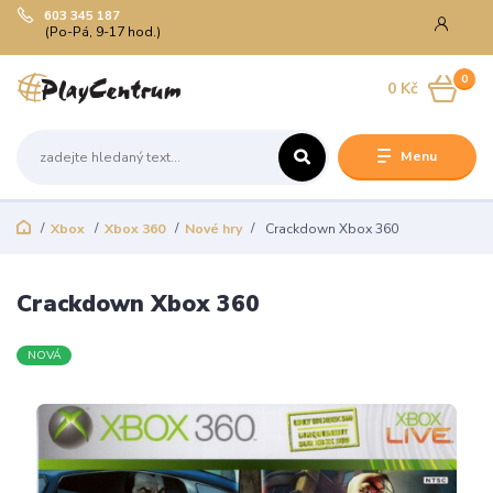
603 345 187
(Po-Pá, 9-17 hod.)
0
0 Kč
Menu
Xbox
Xbox 360
Nové hry
Crackdown Xbox 360
Crackdown Xbox 360
NOVÁ