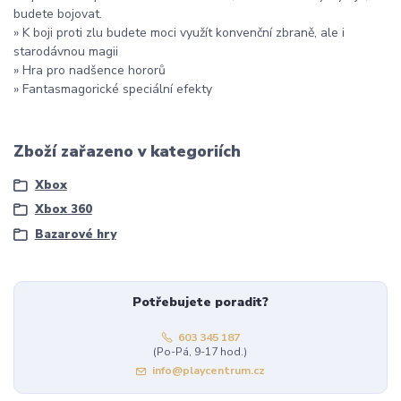
budete bojovat.
» K boji proti zlu budete moci využít konvenční zbraně, ale i
starodávnou magii
» Hra pro nadšence hororů
» Fantasmagorické speciální efekty
Zboží zařazeno v kategoriích
Xbox
Xbox 360
Bazarové hry
Potřebujete poradit?
603 345 187
(Po-Pá, 9-17 hod.)
info@playcentrum.cz