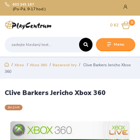
603 345 187
(Po-Pá, 9-17 hod.)
0
0 Kč
Menu
Xbox
Xbox 360
Bazarové hry
Clive Barkers Jericho Xbox
360
Clive Barkers Jericho Xbox 360
BAZAR