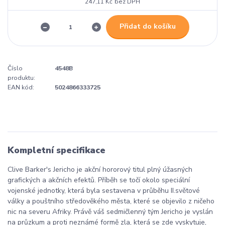
247,11 Kč
bez DPH
Přidat do košíku
Číslo
4548B
produktu:
EAN kód:
5024866333725
Kompletní specifikace
Clive Barker's Jericho je akční hororový titul plný úžasných
grafických a akčních efektů. Příběh se točí okolo speciální
vojenské jednotky, která byla sestavena v průběhu II.světové
války a pouštního středověkého města, které se objevilo z ničeho
nic na severu Afriky. Právě váš sedmičlenný tým Jericho je vyslán
na průzkum a proti neznámé formě zla, která se zde vyskytuje,