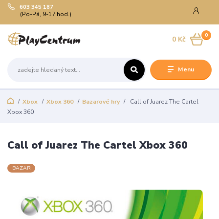
603 345 187
(Po-Pá, 9-17 hod.)
0
0 Kč
Menu
Xbox
Xbox 360
Bazarové hry
Call of Juarez The Cartel
Xbox 360
Call of Juarez The Cartel Xbox 360
BAZAR