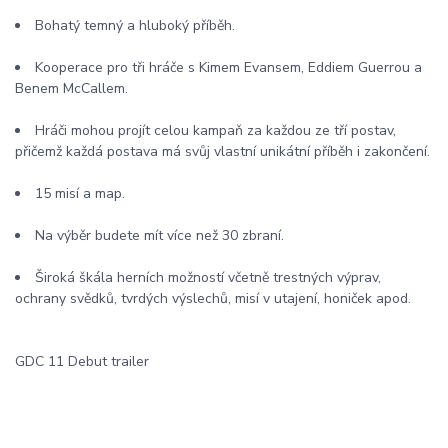
Bohatý temný a hluboký příběh.
Kooperace pro tři hráče s Kimem Evansem, Eddiem Guerrou a
Benem McCallem.
Hráči mohou projít celou kampaň za každou ze tří postav,
přičemž každá postava má svůj vlastní unikátní příběh i zakončení.
15 misí a map.
Na výběr budete mít více než 30 zbraní.
Široká škála herních možností včetně trestných výprav,
ochrany svědků, tvrdých výslechů, misí v utajení, honiček apod.
GDC 11 Debut trailer