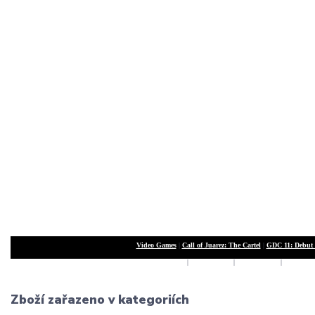
Video Games
|
Call of Juarez: The Cartel
|
GDC 11: Debut 
Xbox 360
|
PlayStation 3
|
Nintendo Wii
|
PC Game
Zboží zařazeno v kategoriích