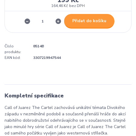
199 Kč
164,46 Kč
bez DPH
Přidat do košíku
Číslo
8514B
produktu:
EAN kód:
3307219947544
Kompletní specifikace
Call of Juarez The Cartel zachovává unikátní témata Divokého
západu v nezměněné podobě a současně přenáší hráče do akcí
nabitého dobrodružství odehrávajícího se v současnosti. Stejně
jako minulé hry série Call of Juarez je Call of Juarez The Cartel
od samého počátku vyvíjen jako westernová střílečka.