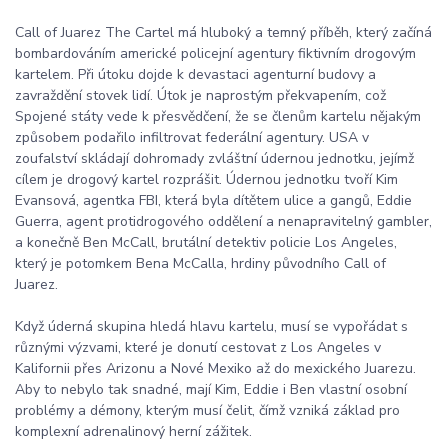
Call of Juarez The Cartel má hluboký a temný příběh, který začíná
bombardováním americké policejní agentury fiktivním drogovým
kartelem. Při útoku dojde k devastaci agenturní budovy a
zavraždění stovek lidí. Útok je naprostým překvapením, což
Spojené státy vede k přesvědčení, že se členům kartelu nějakým
způsobem podařilo infiltrovat federální agentury. USA v
zoufalství skládají dohromady zvláštní údernou jednotku, jejímž
cílem je drogový kartel rozprášit. Údernou jednotku tvoří Kim
Evansová, agentka FBI, která byla dítětem ulice a gangů, Eddie
Guerra, agent protidrogového oddělení a nenapravitelný gambler,
a konečně Ben McCall, brutální detektiv policie Los Angeles,
který je potomkem Bena McCalla, hrdiny původního Call of
Juarez.
Když úderná skupina hledá hlavu kartelu, musí se vypořádat s
různými výzvami, které je donutí cestovat z Los Angeles v
Kalifornii přes Arizonu a Nové Mexiko až do mexického Juarezu.
Aby to nebylo tak snadné, mají Kim, Eddie i Ben vlastní osobní
problémy a démony, kterým musí čelit, čímž vzniká základ pro
komplexní adrenalinový herní zážitek.