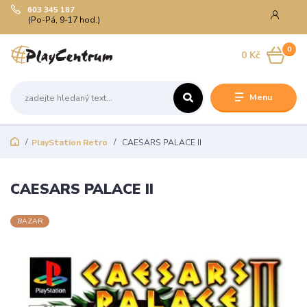
603 345 187
(Po-Pá, 9-17 hod.)
0
0 Kč
Menu
PlayStation Retro
CAESARS PALACE II
CAESARS PALACE II
BAZAR