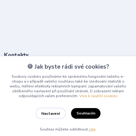
Kontakty
🍪 Jak byste rádi své cookies?
603 345 187
Soubory cookies používáme ke správnému fungování našeho e-
(Po-Pá, 9-17 hod.)
shopu a v případě vašeho souhlasu také ke sledování statistik o
webu, měření efektivity reklamních kampaní, zapamatování vašeho
info@playcentrum.cz
oblíbeného nastavení při používání stránek, či zobrazení reklam
odpovídajících vašim preferencím.
Více k využití cookies
Souhlasím
Nastavení
© 2025 Playcentrum Všechna práva vyhrazena.
Souhlas můžete odmítnout
zde
.
Vytvořeno na
Eshop-rychle.cz