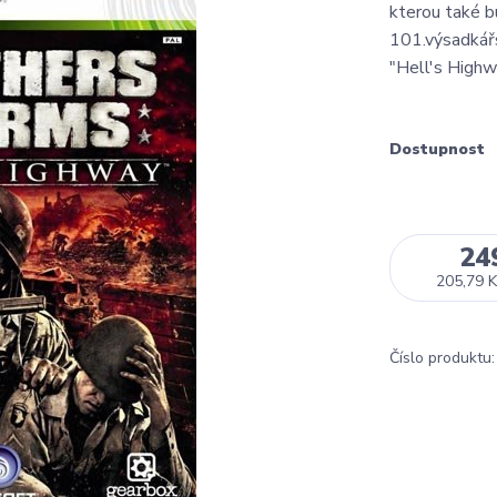
kterou také b
101.výsadkářsk
"Hell's Highw
Dostupnost
24
205,79 K
Číslo produktu: