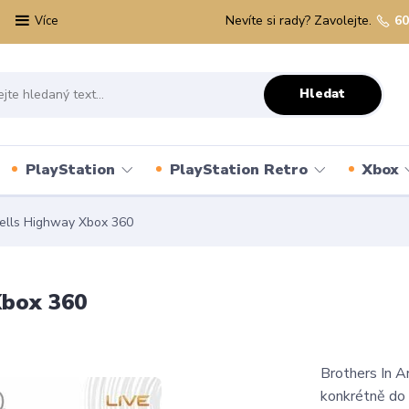
Nevíte si rady? Zavolejte.
60
Více
Hledat
PlayStation
PlayStation Retro
Xbox
ells Highway Xbox 360
Xbox 360
Brothers In A
konkrétně do 