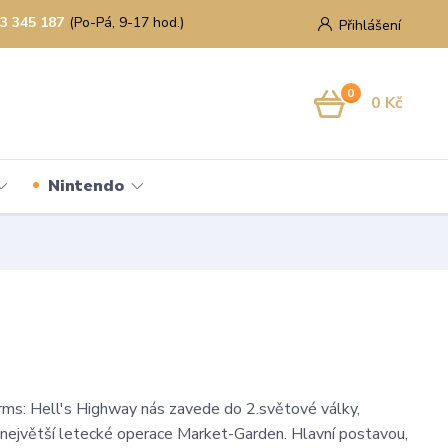
3 345 187
(Po-Pá, 9-17 hod.)
Přihlášení
0
0 Kč
Nintendo
rms: Hell's Highway nás zavede do 2.světové války,
největší letecké operace Market-Garden. Hlavní postavou,