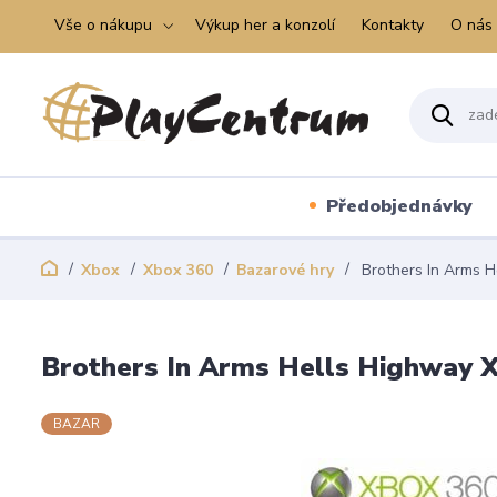
Vše o nákupu
Výkup her a konzolí
Kontakty
O nás
Předobjednávky
Xbox
Xbox 360
Bazarové hry
Brothers In Arms H
Brothers In Arms Hells Highway 
BAZAR