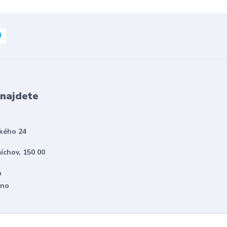
 najdete
kého 24
íchov, 150 00
h
eno