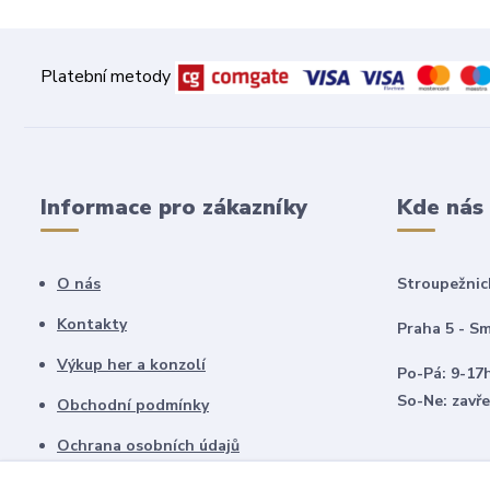
Platební metody
Informace pro zákazníky
Kde nás
O nás
Stroupežnic
Kontakty
Praha 5 - Sm
Výkup her a konzolí
Po-Pá: 9-17
So-Ne: zavř
Obchodní podmínky
Ochrana osobních údajů
Vrácení zboží