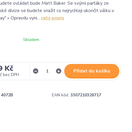
udete ovládat bude Matt Baker. Se svými parťáky ze
é divize se budete snažit co nejrychleji ukončit válku v
ay".» Opravdu vyni...
celý popis
Skladem
9 Kč
Přidat do košíku
č
bez DPH
4072B
EAN kód:
3307210328717