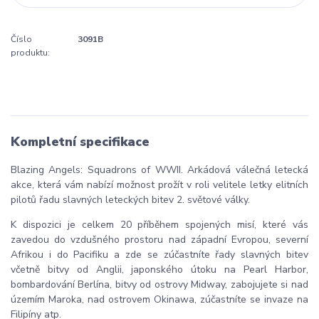
Číslo
3091B
produktu:
Kompletní specifikace
Blazing Angels: Squadrons of WWII. Arkádová válečná letecká
akce, která vám nabízí možnost prožít v roli velitele letky elitních
pilotů řadu slavných leteckých bitev 2. světové války.
K dispozici je celkem 20 příběhem spojených misí, které vás
zavedou do vzdušného prostoru nad západní Evropou, severní
Afrikou i do Pacifiku a zde se zúčastníte řady slavných bitev
včetně bitvy od Anglii, japonského útoku na Pearl Harbor,
bombardování Berlína, bitvy od ostrovy Midway, zabojujete si nad
územím Maroka, nad ostrovem Okinawa, zúčastníte se invaze na
Filipíny atp.