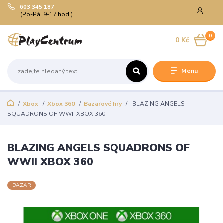
603 345 187
(Po-Pá, 9-17 hod.)
0
0 Kč
Menu
Xbox
Xbox 360
Bazarové hry
BLAZING ANGELS
SQUADRONS OF WWII XBOX 360
BLAZING ANGELS SQUADRONS OF
WWII XBOX 360
BAZAR