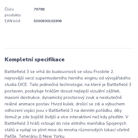
Číslo
7979B
produktu:
EAN kód:
5030930102906
Kompletní specifikace
Battlefield 3 se vrhá do budoucnosti se silou Frosbite 2,
nejnovější verzí supermoderního herního enginu od vývojářského
studia DICE. Tato jedinečná technologie, na které je Battlefield 3
postaven, poskytuje hráčům dosud nejlepší vizuální zážitek,
masivní destrukce, dynamický prostorový zvuk a neskutečně
reálné animace postav. Hvizd kulek, drolící se zdi a výbuchem
odhození vojáci jsou v Battlefield 3 na denním pořádku, díky
čemuž je zde bojiště živější a více interaktivní než kdy předtím. V
Battlefield 3 hráči vstoupí do role elitního mariňáka Spojených
států a vydají se plnit mise do mnoha různorodých lokací včetně
Paříže, Teheránu či New Yorku.