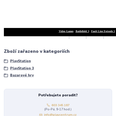
Video Games
|
Battlefield 3
|
Fault Line Episode 1
Xbox 360
|
PlayStation 3
|
Nintendo Wii
|
PC Game
Zboží zařazeno v kategoriích
PlayStation
PlayStation 3
Bazarové hry
Potřebujete poradit?
603 345 187
(Po-Pá, 9-17 hod.)
info@playcentrum.cz