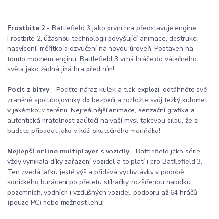
Frostbite 2
- Battlefield 3 jako první hra představuje engine
Frostbite 2, úžasnou technologii povyšující animace, destrukci,
nasvícení, měřítko a ozvučení na novou úroveň. Postaven na
tomto mocném enginu, Battlefield 3 vrhá hráče do válečného
světa jako žádná jiná hra před ním!
Pocit z bitvy
- Pociťte náraz kulek a tlak explozí, odtáhněte své
zraněné spolubojovníky do bezpečí a rozložte svůj težký kulomet
v jakémkoliv terénu. Nejreálnější animace, senzační grafika a
autentická hratelnost zaútočí na vaší mysl takovou silou, že si
budete připadat jako v kůži skutečného mariňáka!
Nejlepší online multiplayer s vozidly
- Battlefield jako série
vždy vynikala díky zařazení vozidel a to platí i pro Battlefield 3.
Ten zvedá laťku ještě výš a přidává vychytávky v podobě
sonického burácení po přeletu stíhačky, rozšířenou nabídku
pozemních, vodních i vzdušných vozidel, podporu až 64 hráčů
(pouze PC) nebo možnost lehu!