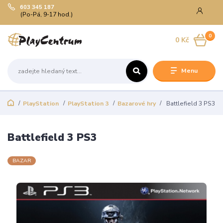
603 345 187
(Po-Pá, 9-17 hod.)
0
0 Kč
Menu
PlayStation
PlayStation 3
Bazarové hry
Battlefield 3 PS3
Battlefield 3 PS3
BAZAR