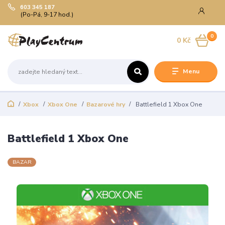
603 345 187
(Po-Pá, 9-17 hod.)
0
0 Kč
Menu
Xbox
Xbox One
Bazarové hry
Battlefield 1 Xbox One
Battlefield 1 Xbox One
BAZAR