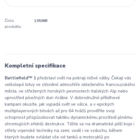
Číslo
13506B
produktu:
Kompletní specifikace
Battlefield™ 1
představí svět na pokraji ničivé války. Čekají vás
velkolepé bitvy ve stísněné atmosféře obleženého francouzského
města, ve střežených horských pevnostech italských Alp nebo
uprostřed písečných dun Arábie. V dobrodružné příběhové
kampani okusíte, jak vypadá svět ve válce, a v epických
multiplayerových bitvách až pro 64 hráčů prověříte svoji
schopnost přizpůsobovat taktiku dynamickému prostředí plnému
ohromujících efektů destrukce. Těšte se na dramatické pěší boje i
střety vojenské techniky na zemi, vodě i ve vzduchu, během
kterých budete ovládat vše od tanků a motocyklů po