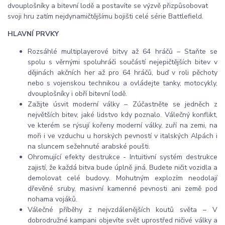
dvouplošníky a bitevní lodě a postavíte se výzvě přizpůsobovat
svoji hru zatím nejdynamičtějšímu bojišti celé série Battlefield.
HLAVNÍ PRVKY
Rozsáhlé multiplayerové bitvy až 64 hráčů – Staňte se
spolu s věrnými spoluhráči součástí nejepičtějších bitev v
dějinách akčních her až pro 64 hráčů, buď v roli pěchoty
nebo s vojenskou technikou a ovládejte tanky, motocykly,
dvouplošníky i obří bitevní lodě.
Zažijte úsvit moderní války – Zúčastněte se jedněch z
největších bitev, jaké lidstvo kdy poznalo. Válečný konflikt,
ve kterém se rýsují kořeny moderní války, zuří na zemi, na
moři i ve vzduchu u horských pevností v italských Alpách i
na sluncem sežehnuté arabské poušti.
Ohromující efekty destrukce - Intuitivní systém destrukce
zajistí, že každá bitva bude úplně jiná. Budete ničit vozidla a
demolovat celé budovy. Mohutným explozím neodolají
dřevěné sruby, masivní kamenné pevnosti ani země pod
nohama vojáků.
Válečné příběhy z nejvzdálenějších koutů světa – V
dobrodružné kampani objevíte svět uprostřed ničivé války a