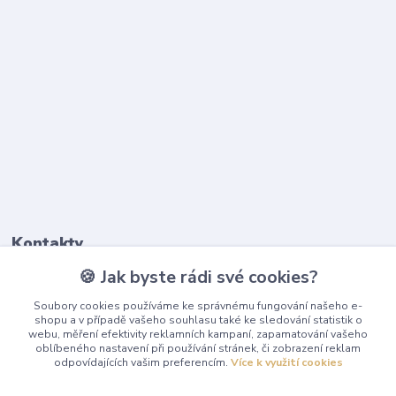
Kontakty
🍪 Jak byste rádi své cookies?
603 345 187
Soubory cookies používáme ke správnému fungování našeho e-
(Po-Pá, 9-17 hod.)
shopu a v případě vašeho souhlasu také ke sledování statistik o
webu, měření efektivity reklamních kampaní, zapamatování vašeho
info@playcentrum.cz
oblíbeného nastavení při používání stránek, či zobrazení reklam
odpovídajících vašim preferencím.
Více k využití cookies