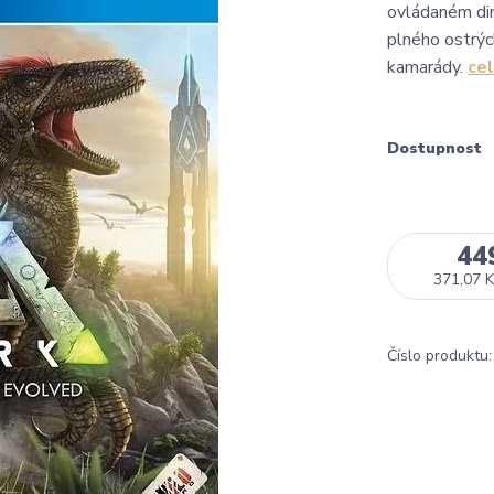
ovládaném din
plného ostrýc
kamarády.
cel
Dostupnost
44
371,07 K
Číslo produktu: