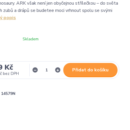
osaury. ARK však není jen obyčejnou střílečkou – do světa
h zubů a drápů se budetee moci vrhnout spolu se svými
ý popis
Skladem
9 Kč
Přidat do košíku
č
bez DPH
14579N