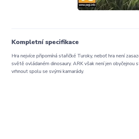
Kompletní specifikace
Hra nejvíce připomíná stařičké Turoky, neboť hra není zasaze
světě ovládaném dinosaury. ARK však není jen obyčejnou s
vrhnout spolu se svými kamarády.