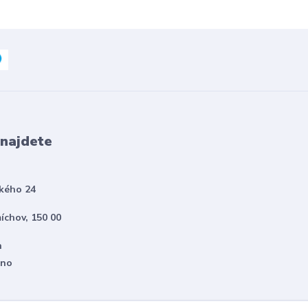
 najdete
kého 24
íchov, 150 00
h
eno