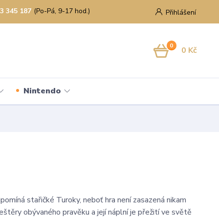
3 345 187
(Po-Pá, 9-17 hod.)
Přihlášení
0
0 Kč
Nintendo
řipomíná stařičké Turoky, neboť hra není zasazená nikam
ještěry obývaného pravěku a její náplní je přežití ve světě