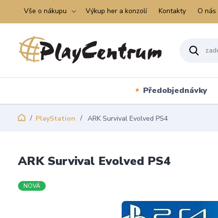
Vše o nákupu
Výkup her a konzolí
Kontakty
O nás
Předobjednávky
PlayStation
ARK Survival Evolved PS4
ARK Survival Evolved PS4
NOVÁ