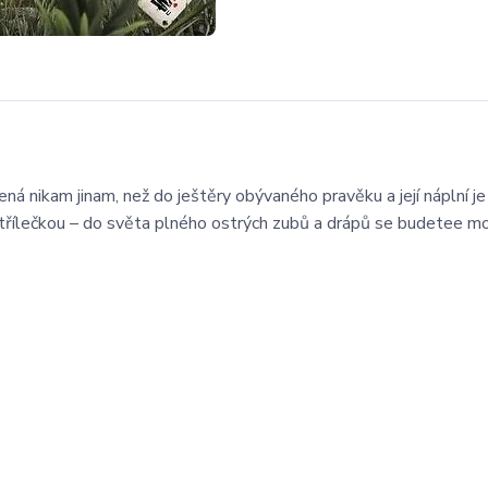
ná nikam jinam, než do ještěry obývaného pravěku a její náplní je 
třílečkou – do světa plného ostrých zubů a drápů se budetee mo