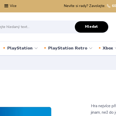
Nevíte si rady? Zavolejte.
60
Více
Hledat
PlayStation
PlayStation Retro
Xbox
Hra nejvíce p
jinam, než do 