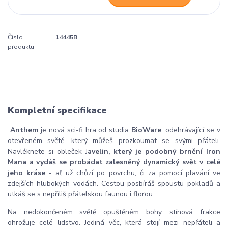
Číslo
14445B
produktu:
Kompletní specifikace
Anthem
je nová sci-fi hra od studia
BioWare
, odehrávající se v
otevřeném světě, který můžeš prozkoumat se svými přáteli.
Navléknete si obleček J
avelin, který je podobný brnění Iron
Mana a vydáš se probádat zalesněný dynamický svět v celé
jeho kráse
- ať už chůzí po povrchu, či za pomocí plavání ve
zdejších hlubokých vodách. Cestou posbíráš spoustu pokladů a
utkáš se s nepříliš přátelskou faunou i florou.
Na nedokončeném světě opuštěném bohy, stínová frakce
ohrožuje celé lidstvo. Jediná věc, která stojí mezi nepřáteli a