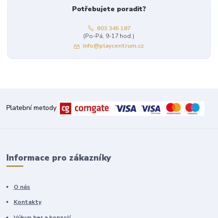
Potřebujete poradit?
603 345 187
(Po-Pá, 9-17 hod.)
info@playcentrum.cz
Platební metody
Informace pro zákazníky
O nás
Kontakty
Výkup her a konzolí