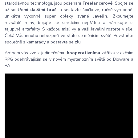
starodávnou technologíí, jsou požehaní
Freelancerové.
Spojte se
až s
e třemi dalšími hráči
a sestavte špičkové, ručně vyrobené,
unikátní výkonné super obleky zvané
Javelin.
Zkoumejte
rozsáhlé ruiny, bojujte se smrtícími nepřáteli a nárokujte si
tajuplné artefakty. S každou misí, vy a vaši Javelini rostete v síle.
Čeká Vás mnoho nebezpečí ve stále se měnícím světě. Povstaňte
společně s kamarády a postavte se zlu!
Anthem vás zve k jedinečnému
kooperativnímu
zážitku v akčním
RPG odehrávajícím se v novém mysteriozním světě od Bioware a
EA.