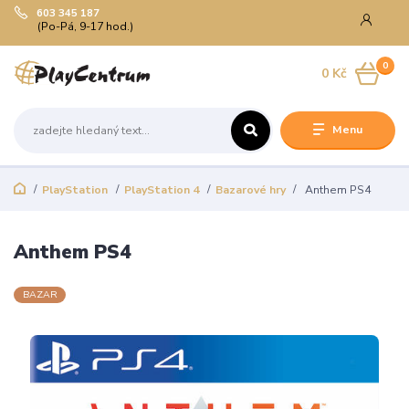
603 345 187
(Po-Pá, 9-17 hod.)
0
0 Kč
Menu
PlayStation
PlayStation 4
Bazarové hry
Anthem PS4
Anthem PS4
BAZAR