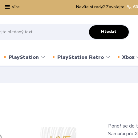
Nevíte si rady? Zavolejte.
60
Více
Hledat
PlayStation
PlayStation Retro
Xbox
Ponoř se do t
Samurai pro X