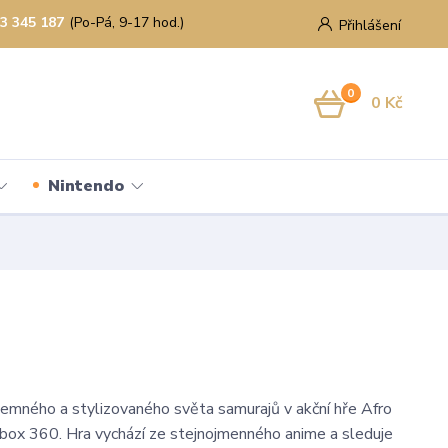
3 345 187
(Po-Pá, 9-17 hod.)
Přihlášení
0
0 Kč
Nintendo
emného a stylizovaného světa samurajů v akční hře Afro
box 360. Hra vychází ze stejnojmenného anime a sleduje