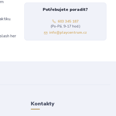
ým
Potřebujete poradit?
aktiku.
603 345 187
(Po-Pá, 9-17 hod.)
info@playcentrum.cz
-slash her
Kontakty