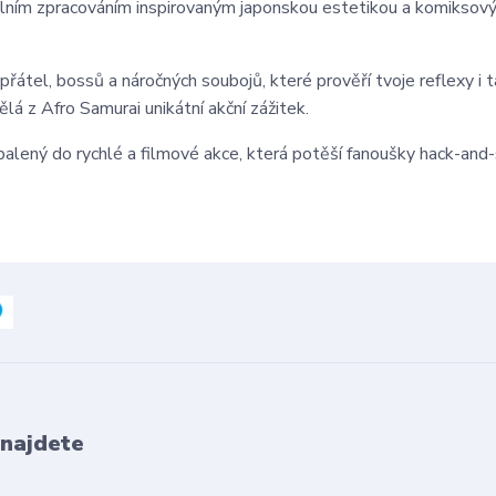
álním zpracováním inspirovaným japonskou estetikou a komiksov
tel, bossů a náročných soubojů, které prověří tvoje reflexy i t
lá z Afro Samurai unikátní akční zážitek.
zabalený do rychlé a filmové akce, která potěší fanoušky hack-and
 najdete