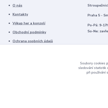
O nás
Stroupežnic
Kontakty
Praha 5 - Sm
Výkup her a konzolí
Po-Pá: 9-17
So-Ne: zavř
Obchodní podmínky
Ochrana osobních údajů
Vrácení zboží
Soubory cookies 
sledování statisti
při používání 
© 2025 Playcentrum Všechna práva vyhrazena.