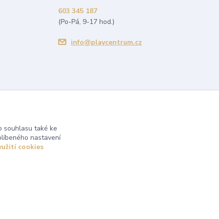
603 345 187
(Po-Pá, 9-17 hod.)
info@playcentrum.cz
 souhlasu také ke
blíbeného nastavení
yužití cookies
Vytvořeno na
Eshop-rychle.cz