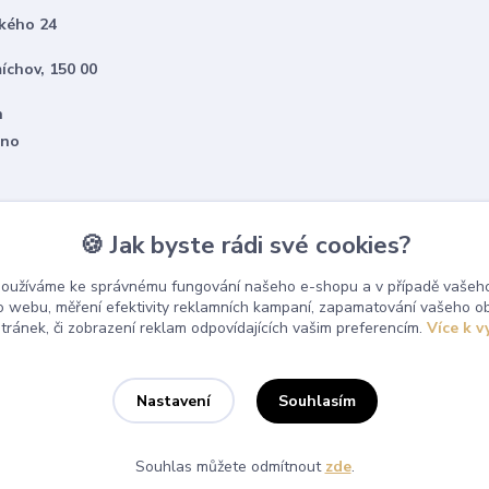
kého 24
íchov, 150 00
h
eno
🍪 Jak byste rádi své cookies?
používáme ke správnému fungování našeho e-shopu a v případě vašeho
k o webu, měření efektivity reklamních kampaní, zapamatování vašeho o
stránek, či zobrazení reklam odpovídajících vašim preferencím.
Více k v
Souhlasím
Nastavení
Souhlas můžete odmítnout
zde
.